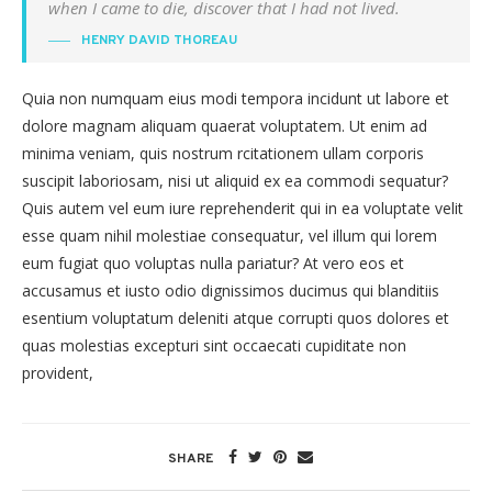
when I came to die, discover that I had not lived.
HENRY DAVID THOREAU
Quia non numquam eius modi tempora incidunt ut labore et
dolore magnam aliquam quaerat voluptatem. Ut enim ad
minima veniam, quis nostrum rcitationem ullam corporis
suscipit laboriosam, nisi ut aliquid ex ea commodi sequatur?
Quis autem vel eum iure reprehenderit qui in ea voluptate velit
esse quam nihil molestiae consequatur, vel illum qui lorem
eum fugiat quo voluptas nulla pariatur? At vero eos et
accusamus et iusto odio dignissimos ducimus qui blanditiis
esentium voluptatum deleniti atque corrupti quos dolores et
quas molestias excepturi sint occaecati cupiditate non
provident,
SHARE